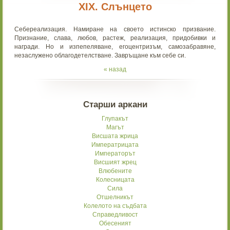
ХІХ. Слънцето
Себереализация. Намиране на своето истинско призвание.
Признание, слава, любов, растеж, реализация, придобивки и
награди. Но и изпепеляване, егоцентризъм, самозабравяне,
незаслужено облагодетелстване. Завръщане към себе си.
« назад
Старши аркани
Глупакът
Магът
Висшата жрица
Императрицата
Императорът
Висшият жрец
Влюбените
Колесницата
Сила
Отшелникът
Колелото на съдбата
Справедливост
Обесеният