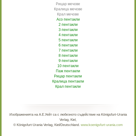
Рицар мечове
Кралица мечове
Крал мечове
Асо пентакли
2 пентакли
3 пентакли
4 пентакли
5 пентакли
6 пентакли
7 пентакли
8 пентакли
9 пентакли
10 пентакли
Паж пентакли
Рицар пентакли
Кралица пентакли
Крал пентакли
Изображенията на А.Е.Уейт са с любезното съдействие на Königsfurt-Urania
Verlag, Kiel,
© Königsfurt-Urania Verlag, Kiel/Deutschland.
www.koenigsfurt-urania.com