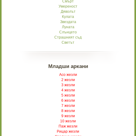
Смърт
Умереност
Дяволът
Кулата
Звездата
Луната
Слънцето
Страшният съд
Светът
Младши аркани
Асо жезли
2 жезли
3 жезли
4 жезли
5 жезли
6 жезли
7 жезли
8 жезли
9 жезли
10 жезли
Паж жезли
Рицар жезли