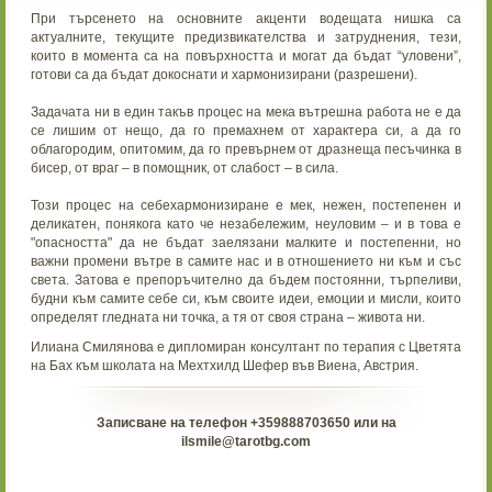
При търсенето на основните акценти водещата нишка са
актуалните, текущите предизвикателства и затруднения, тези,
които в момента са на повърхността и могат да бъдат “уловени”,
готови са да бъдат докоснати и хармонизирани (разрешени).
Задачата ни в един такъв процес на мека вътрешна работа не е да
се лишим от нещо, да го премахнем от характера си, а да го
облагородим, опитомим, да го превърнем от дразнеща песъчинка в
бисер, от враг – в помощник, от слабост – в сила.
Този процес на себехармонизиране е мек, нежен, постепенен и
деликатен, понякога като че незабележим, неуловим – и в това е
"опасността" да не бъдат заелязани малките и постепенни, но
важни промени вътре в самите нас и в отношението ни към и със
света. Затова е препоръчително да бъдем постоянни, търпеливи,
будни към самите себе си, към своите идеи, емоции и мисли, които
определят гледната ни точка, а тя от своя страна – живота ни.
Илиана Смилянова е дипломиран консултант по терапия с Цветята
на Бах към школата на Мехтхилд Шефер във Виена, Австрия.
Записване на телефон +359888703650 или на
ilsmile@tarotbg.com