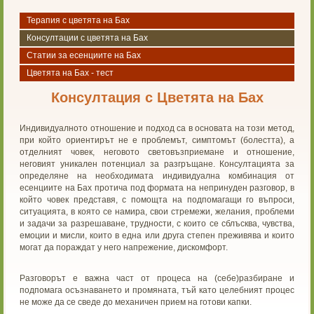
Терапия с цветята на Бах
Консултации с цветята на Бах
Статии за есенциите на Бах
Цветята на Бах - тест
Консултация с Цветята на Бах
Индивидуалното отношение и подход са в основата на този метод,
при който ориентирът не е проблемът, симптомът (болестта), а
отделният човек, неговото световъзприемане и отношение,
неговият уникален потенциал за разгръщане. Консултацията за
определяне на необходимата индивидуална комбинация от
есенциите на Бах протича под формата на непринуден разговор, в
който човек представя, с помощта на подпомагащи го въпроси,
ситуацията, в която се намира, свои стремежи, желания, проблеми
и задачи за разрешаване, трудности, с които се сблъсква, чувства,
емоции и мисли, които в една или друга степен преживява и които
могат да пораждат у него напрежение, дискомфорт.
Разговорът е важна част от процеса на (себе)разбиране и
подпомага осъзнаването и промяната, тъй като целебният процес
не може да се сведе до механичен прием на готови капки.